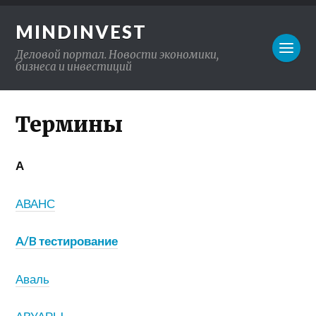
MINDINVEST
Деловой портал. Новости экономики,
бизнеса и инвестиций
Термины
А
АВАНС
A/B тестирование
Аваль