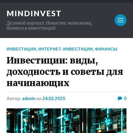
MINDINVEST
Деловой портал. Новости экономики,
бизнеса и инвестиций
ИНВЕСТИЦИИ
,
ИНТЕРНЕТ-ИНВЕСТИЦИИ
,
ФИНАНСЫ
Инвестиции: виды,
доходность и советы для
начинающих
Автор:
admin
на
24.02.2025
0