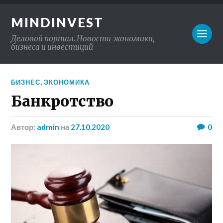
MINDINVEST
Деловой портал. Новости экономики,
бизнеса и инвестиций
БИЗНЕС
,
ЭКОНОМИКА
Банкротство
Автор:
admin
на
27.10.2020
0