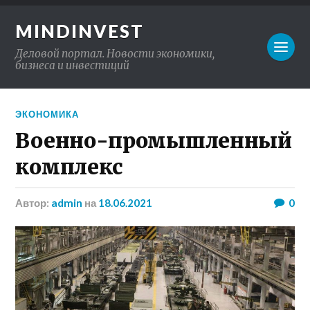
MINDINVEST
Деловой портал. Новости экономики,
бизнеса и инвестиций
ЭКОНОМИКА
Военно-промышленный
комплекс
Автор:
admin
на
18.06.2021
0