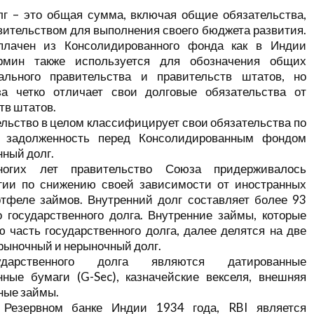
лг – это общая сумма, включая общие обязательства,
ительством для выполнения своего бюджета развития.
лачен из Консолидированного фонда как в Индии
рмин также используется для обозначения общих
ального правительства и правительств штатов, но
а четко отличает свои долговые обязательства от
тв штатов.
льство в целом классифицирует свои обязательства по
 задолженность перед Консолидированным фондом
нный долг.
огих лет правительство Союза придерживалось
гии по снижению своей зависимости от иностранных
тфеле займов. Внутренний долг составляет более 93
 государственного долга. Внутренние займы, которые
 часть государственного долга, далее делятся на две
 рыночный и нерыночный долг.
ударственного долга являются датированные
нные бумаги (G-Sec), казначейские векселя, внешняя
ные займы.
 Резервном банке Индии 1934 года, RBI является