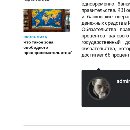
одновременно банк
правительства. RBI 
и банковские опера
денежных средств в R
Обязательства пра
процентов валового
ЭКОНОМИКА
государственный д
Что такое зона
свободного
обязательства, кот
предпринимательства?
достигает 68 процент
admi