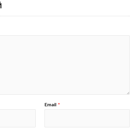
Й
Email
*