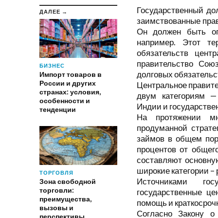
Государственный до
ДАЛЕЕ →
заимствованные прав
Он должен быть оп
например. Этот те
обязательств центр
правительство Союз
БИЗНЕС
долговых обязательс
Импорт товаров в
России и других
Центральное правите
странах: условия,
двум категориям —
особенности и
Индии и государстве
тенденции
На протяжении мн
продуманной страте
займов в общем пор
процентов от общего
составляют основную
широкие категории –
ТОРГОВЛЯ
Источниками гос
Зона свободной
торговли:
государственные це
преимущества,
помощь и краткосроч
вызовы и
Согласно Закону о
перспективы