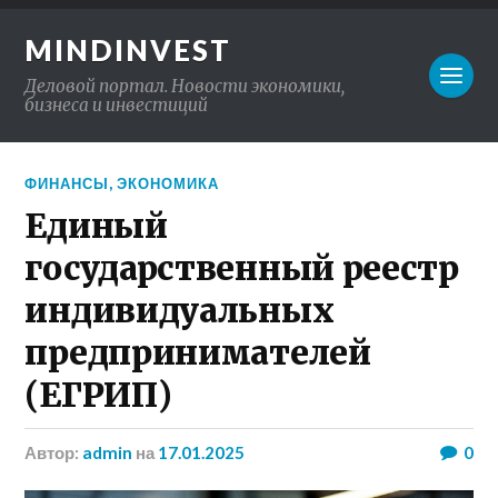
MINDINVEST
Деловой портал. Новости экономики,
бизнеса и инвестиций
ФИНАНСЫ
,
ЭКОНОМИКА
Единый
государственный реестр
индивидуальных
предпринимателей
(ЕГРИП)
Автор:
admin
на
17.01.2025
0