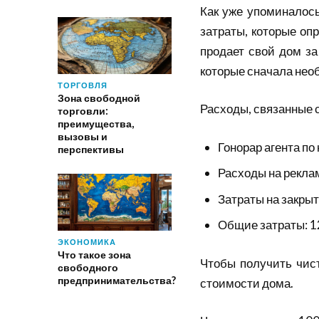
Как уже упоминалось
затраты, которые оп
продает свой дом за
которые сначала нео
ТОРГОВЛЯ
Зона свободной
Расходы, связанные 
торговли:
преимущества,
вызовы и
Гонорар агента п
перспективы
Расходы на рекла
Затраты на закры
Общие затраты: 1
ЭКОНОМИКА
Что такое зона
Чтобы получить чис
свободного
предпринимательства?
стоимости дома.