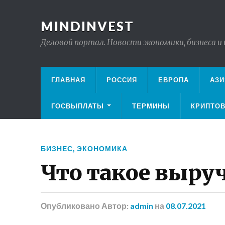
MINDINVEST
Деловой портал. Новости экономики, бизнеса и
ГЛАВНАЯ
РОССИЯ
ЕВРОПА
АЗИ
ГОСВЫПЛАТЫ
ТЕРМИНЫ
КРИПТО
БИЗНЕС
,
ЭКОНОМИКА
Что такое выру
Опубликовано
Автор:
admin
на
08.07.2021