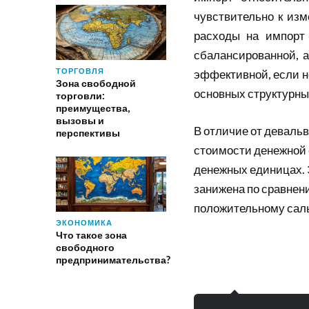
чувствительно к изм
расходы на импорт 
сбалансированной, 
ТОРГОВЛЯ
эффективной, если н
Зона свободной
основных структурны
торговли:
преимущества,
вызовы и
В отличие от деваль
перспективы
стоимости денежной 
денежных единицах. 
занижена по сравнени
положительному саль
ЭКОНОМИКА
Что такое зона
свободного
предпринимательства?