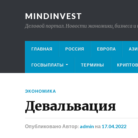
MINDINVEST
Деловой портал. Новости экономики, бизнеса и
ГЛАВНАЯ
РОССИЯ
ЕВРОПА
АЗИ
ГОСВЫПЛАТЫ
ТЕРМИНЫ
КРИПТО
ЭКОНОМИКА
Девальвация
Опубликовано
Автор:
admin
на
17.04.2022