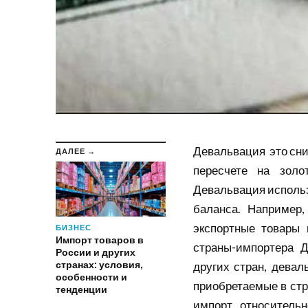
Девальвация это сни
ДАЛЕЕ →
пересчете на золо
Девальвация использ
баланса. Например
экспортные товары 
БИЗНЕС
Импорт товаров в
страны-импортера 
России и других
странах: условия,
других стран, девал
особенности и
приобретаемые в стра
тенденции
импорт относительн