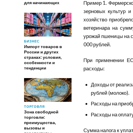
Пример 1. Фермерск
для начинающих
зерновых культур и 
хозяйство приобрело
ветеринара на сумм
урожай пшеницы на с
БИЗНЕС
000 рублей.
Импорт товаров в
России и других
странах: условия,
При применении ЕС
особенности и
тенденции
расходы:
Доходы от реализ
рублей (молоко).
Расходы на приобр
ТОРГОВЛЯ
Зона свободной
Расходы на оплату
торговли:
преимущества,
вызовы и
Сумма налога к уплат