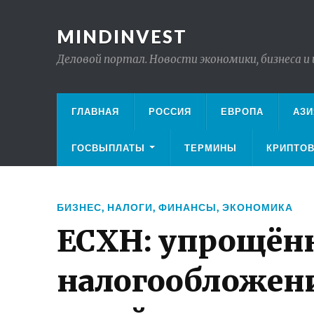
MINDINVEST
Деловой портал. Новости экономики, бизнеса и
ГЛАВНАЯ
РОССИЯ
ЕВРОПА
АЗИ
ГОСВЫПЛАТЫ
ТЕРМИНЫ
КРИПТО
БИЗНЕС
,
НАЛОГИ
,
ФИНАНСЫ
,
ЭКОНОМИКА
ЕСХН: упрощённ
налогообложени