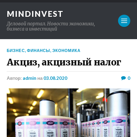
MINDINVEST
Деловой портал. Новости экономики,
бизнеса и инвестиций
БИЗНЕС
,
ФИНАНСЫ
,
ЭКОНОМИКА
Акциз, акцизный налог
Автор:
admin
на
03.08.2020
0