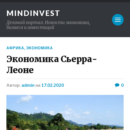
MINDINVEST
Деловой портал. Новости экономики,
бизнеса и инвестиций
АФРИКА
,
ЭКОНОМИКА
Экономика Сьерра-
Леоне
Автор:
admin
на
17.02.2020
0