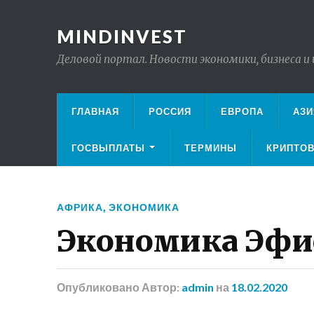
MINDINVEST
Деловой портал. Новости экономики, бизнеса и
ГЛАВНАЯ
РОССИЯ
ЕВРОПА
АЗИ
ГОСВЫПЛАТЫ
ТЕРМИНЫ
КРИПТО
АФРИКА
,
ЭКОНОМИКА
Экономика Эф
Опубликовано
Автор:
admin
на
18.02.2020