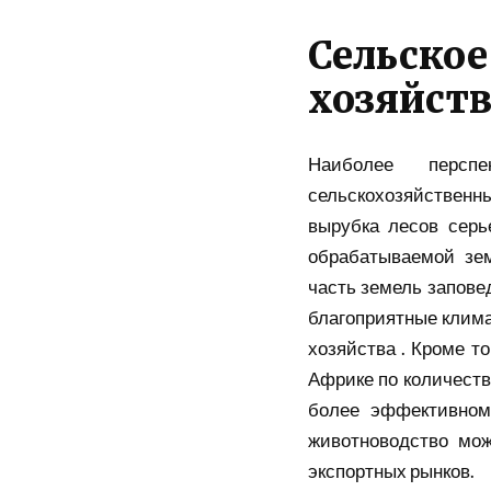
Сельско
хозяйств
Наиболее персп
сельскохозяйственны
вырубка лесов серь
обрабатываемой зе
часть земель запове
благоприятные клима
хозяйства . Кроме т
Африке по количеству
более эффективном
животноводство мож
экспортных рынков.