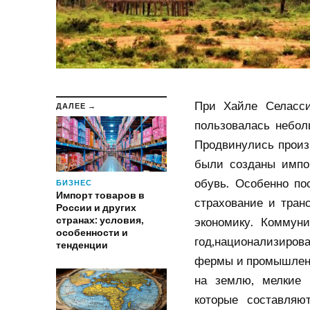
При Хайле Селасси
ДАЛЕЕ →
пользовалась небол
Продвинулись произв
были созданы импор
обувь. Особенно по
БИЗНЕС
Импорт товаров в
страхование и тран
России и других
странах: условия,
экономику. Коммун
особенности и
год,национализирова
тенденции
фермы и промышленн
на землю, мелкие 
которые составляют