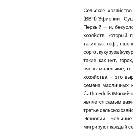
Сельское хозяйство
(ВВП) Эфиопии . Сущ
Первый — и, безусл
хозяйств, который 
таких как теф , пшен
сорго , кукуруза (кук
такие как нут, горо
очень маленькие, от 
хозяйства — это вы
семена масличных ку
Catha edulis)Мягкий
является самым важн
третье сельскохозяй
Эфиопии. Большие 
мигрируют каждый сез