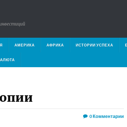
 инвестиций
Я
АМЕРИКА
АФРИКА
ИСТОРИИ УСПЕХА
ВАЛЮТА
иопии
0
Комментарии