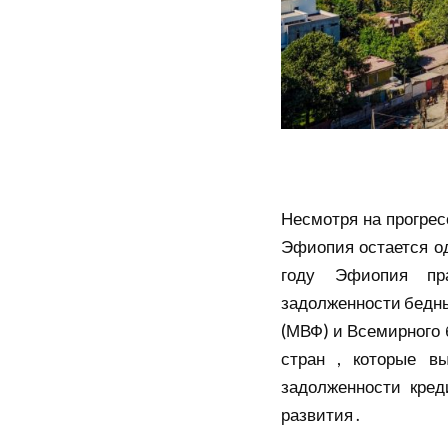
Несмотря на прогрес
Эфиопия остается о
году Эфиопия пр
задолженности бедн
(МВФ) и Всемирного 
стран , которые в
задолженности кре
развития .