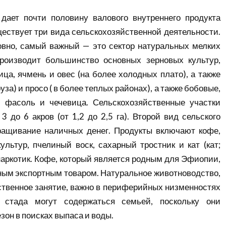
 дает почти половину валового внутреннего продукта
ествует три вида сельскохозяйственной деятельности.
овно, самый важный — это сектор натуральных мелких
производит большинство основных зерновых культур,
ица, ячмень и овес (на более холодных плато), а также
уруза) и просо ( в более теплых районах), а также бобовые,
х, фасоль и чечевица. Сельскохозяйственные участки
3 до 6 акров (от 1,2 до 2,5 га). Второй вид сельского
ращивание наличных денег. Продукты включают кофе,
льтур, пчелиный воск, сахарный тростник и кат (кат;
 наркотик. Кофе, который является родным для Эфиопии,
ым экспортным товаром. Натуральное животноводство,
ственное занятие, важно в периферийных низменностях
стада могут содержаться семьей, поскольку они
он в поисках выпаса и воды.