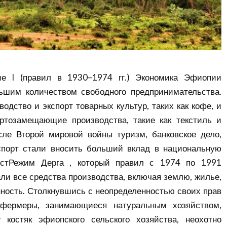
е I (правил в 1930–1974 гг.) Экономика Эфиопии
ьшим количеством свободного предпринимательства.
одство и экспорт товарных культур, таких как кофе, и
тозамещающие производства, такие как текстиль и
сле Второй мировой войны туризм, банковское дело,
спорт стали вносить больший вклад в национальную
истРежим Дерга , который правил с 1974 по 1991
ли все средства производства, включая землю, жилье,
ость. Столкнувшись с неопределенностью своих прав
фермеры, занимающиеся натуральным хозяйством,
 костяк эфиопского сельского хозяйства, неохотно