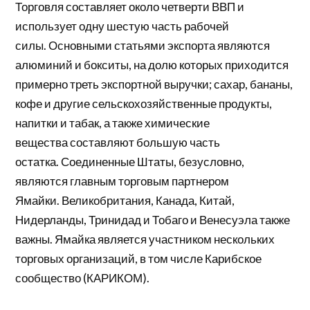
Торговля
составляет
около четверти ВВП и
использует одну шестую часть рабочей
силы. Основными статьями экспорта являются
алюминий и бокситы, на долю которых приходится
примерно треть экспортной выручки; сахар, бананы,
кофе и другие сельскохозяйственные продукты,
напитки и табак, а также химические
вещества
составляют
большую часть
остатка. Соединенные Штаты, безусловно,
являются главным торговым партнером
Ямайки. Великобритания, Канада, Китай,
Нидерланды,
Тринидад и Тобаго
и
Венесуэла
также
важны. Ямайка является участником нескольких
торговых организаций, в том числе
Карибское
сообщество
(КАРИКОМ).