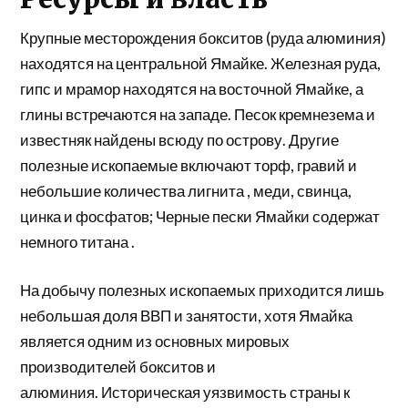
Крупные месторождения
бокситов
(руда алюминия)
находятся на центральной Ямайке. Железная руда,
гипс и мрамор находятся на восточной Ямайке, а
глины встречаются на западе. Песок кремнезема и
известняк найдены всюду по острову. Другие
полезные ископаемые включают торф, гравий и
небольшие количества
лигнита
, меди, свинца,
цинка и фосфатов; Черные пески Ямайки содержат
немного
титана
.
На добычу полезных ископаемых приходится лишь
небольшая доля ВВП и занятости, хотя Ямайка
является одним из основных мировых
производителей бокситов и
алюминия. Историческая уязвимость страны к