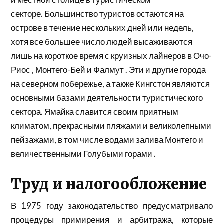
секторе. Большинство туристов остаются на
острове в течение нескольких дней или недель,
хотя все большее число людей высаживаются
лишь на короткое время с круизных лайнеров в
Очо-
Риос
,
Монтего-Бей
и
Фалмут
. Эти и другие города
на северном побережье, а также Кингстон являются
основными базами деятельности туристического
сектора. Ямайка славится своим приятным
климатом, прекрасными пляжами и великолепными
пейзажами, в том числе водами залива Монтего и
величественными
Голубыми горами
.
Труд и налогообложение
В 1975 году законодательство предусматривало
процедуры примирения и арбитража, которые