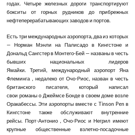
годах. Четыре железных дороги транспортируют
бокситы от горных рудников до прибрежных
нефтеперерабатывающих заводов и портов.
Есть три международных аэропорта, два из которых
— Норман Мэнли на Палисадо в Кингстоне и
Дональд Сангстер в Монтего-Бей — названы в честь
бывших национальных лидеров
Ямайки. Третий, международный аэропорт
Яна
Флеминга
, недалеко от Очо-Риос, назван в честь
британского писателя, который написал
свои романы
о Джеймсе Бонде
в своем доме возле
Оракабессы. Эти аэропорты вместе с Tinson Pen в
Кингстоне также обслуживают внутренние
рейсы.
Порт-Антонио
, Очо-Риос и Негрил имеют
крупные общественные взлетно-посадочные