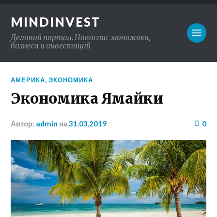
MINDINVEST
Деловой портал. Новости экономики,
бизнеса и инвестиций
АМЕРИКА
,
ЭКОНОМИКА
Экономика Ямайки
Автор:
admin
на
31.03.2019
0