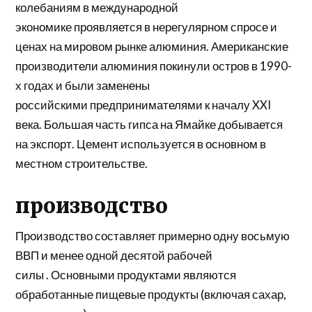
колебаниям в международной
экономике
проя
в
ляется
в нерегулярном спросе и
ценах на мировом рынке алюминия. Американские
производители алюминия покинули остров в 1990-
х годах и были заменены
российскими
предпринимателями
к началу XXI
века. Большая часть гипса на Ямайке добывается
на экспорт. Цемент используется в основном в
местном строительстве.
производство
Производство составляет примерно одну восьмую
ВВП и менее одной десятой
рабочей
силы
. Основными продуктами являются
обработанные пищевые продукты (включая сахар,