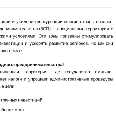
зации и усиления конкуренции многие страны создают
едпринимательства (ЗСП) — специальные территории с
кими условиями. Эти зоны призваны стимулировать
инвестиции и ускорять развитие регионов. Но как они
зовы несут?
бодного предпринимательства?
ченная территория, где государство смягчает
жает налоги и упрощает административные процедуры
ые цели:
транных инвестиций.
абочих мест.