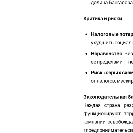
долина Бангалора»
Критика и риски
Налоговые поте
ухудшить социал
Неравенство
: Би
ее пределами — не
Риск «серых схе
от налогов, маски
Законодательная б
Каждая страна раз
функционируют тер
компании освобожда
«предпринимательски