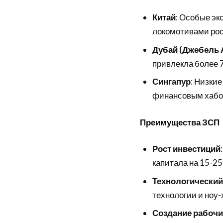
Китай
: Особые эк
локомотивами рос
Дубай (Джебель 
привлекла более 7
Сингапур
: Низки
финансовым хабо
Преимущества ЗСП
Рост инвестиций
капитала на 15-25
Технологический
технологии и ноу-
Создание рабочи