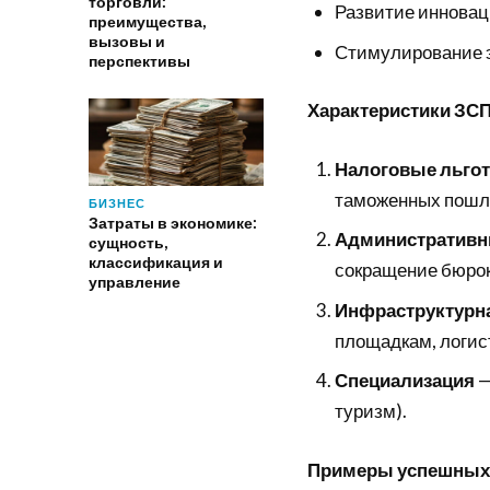
торговли:
Развитие инноваци
преимущества,
вызовы и
Стимулирование э
перспективы
Характеристики ЗС
Налоговые льго
таможенных пошл
БИЗНЕС
Затраты в экономике:
Административн
сущность,
классификация и
сокращение бюрок
управление
Инфраструктурн
площадкам, логис
Специализация
—
туризм).
Примеры успешных