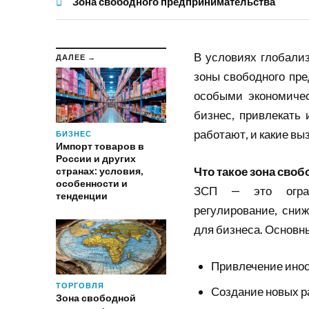
Зона свободного предпринимательства
В условиях глобали
ДАЛЕЕ →
зоны свободного пр
особыми экономичес
бизнес, привлекать 
работают, и какие вы
БИЗНЕС
Импорт товаров в
России и других
Что такое зона сво
странах: условия,
особенности и
ЗСП — это ограни
тенденции
регулирование, сни
для бизнеса. Основн
Привлечение инос
ТОРГОВЛЯ
Создание новых р
Зона свободной