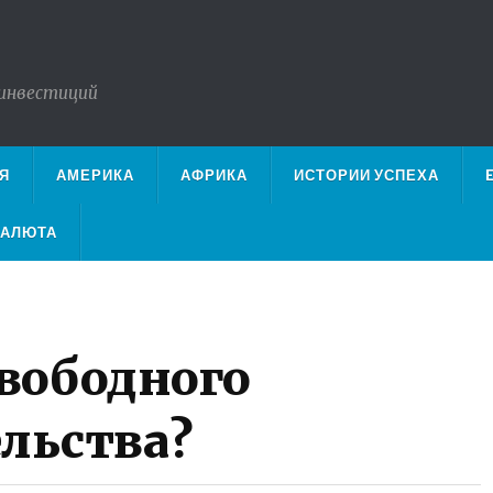
 инвестиций
Я
АМЕРИКА
АФРИКА
ИСТОРИИ УСПЕХА
ВАЛЮТА
свободного
льства?