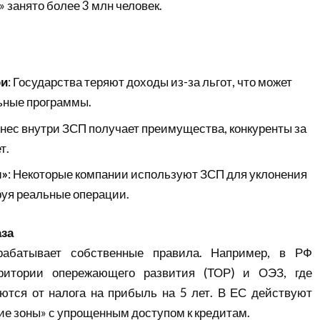
 занято более 3 млн человек.
ри
: Государства теряют доходы из-за льгот, что может
ьные программы.
знес внутри ЗСП получает преимущества, конкуренты за
т.
м»
: Некоторые компании используют ЗСП для уклонения
руя реальные операции.
аза
рабатывает собственные правила. Например, в РФ
ритории опережающего развития (ТОР) и ОЭЗ, где
ются от налога на прибыль на 5 лет. В ЕС действуют
е зоны» с упрощенным доступом к кредитам.