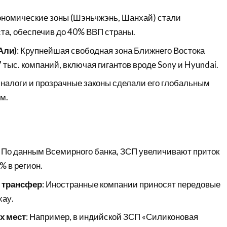
ономические зоны (Шэньчжэнь, Шанхай) стали
та, обеспечив до 40% ВВП страны.
Али)
: Крупнейшая свободная зона Ближнего Востока
 тыс. компаний, включая гигантов вроде Sony и Hyundai.
е налоги и прозрачные законы сделали его глобальным
м.
: По данным Всемирного банка, ЗСП увеличивают приток
% в регион.
 трансфер
: Иностранные компании приносят передовые
хау.
х мест
: Например, в индийской ЗСП «Силиконовая