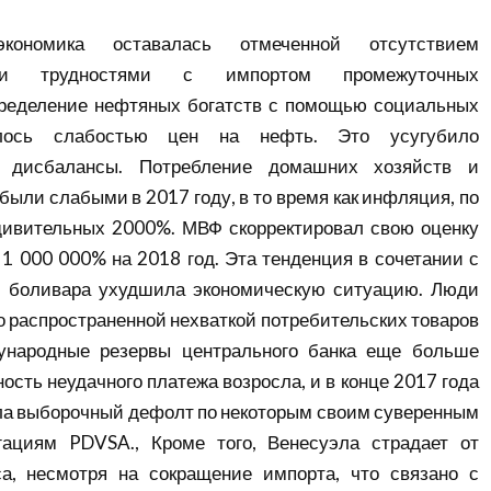
номика оставалась отмеченной отсутствием
 и трудностями с импортом промежуточных
пределение нефтяных богатств с помощью социальных
лось слабостью цен на нефть. Это усугубило
е дисбалансы. Потребление домашних хозяйств и
были слабыми в 2017 году, в то время как инфляция, по
удивительных 2000%. МВФ скорректировал свою оценку
1 000 000% на 2018 год. Эта тенденция в сочетании с
 боливара ухудшила экономическую ситуацию. Люди
о распространенной нехваткой потребительских товаров
ународные резервы центрального банка еще больше
ость неудачного платежа возросла, и в конце 2017 года
ла
выборочный дефолт по некоторым своим суверенным
гациям PDVSA.
, Кроме того, Венесуэла страдает от
са, несмотря на сокращение импорта, что связано с