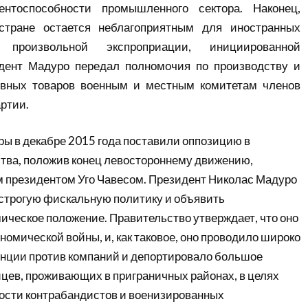
ентоспособности промышленного сектора. Наконец,
стране остается неблагоприятным для иностранных
 произвольной экспроприации, инициированной
идент Мадуро передал полномочия по производству и
вных товаров военным и местным комитетам членов
ртии.
ы в декабре 2015 года поставили оппозицию в
ва, положив конец левостороннему движению,
 президентом Уго Чавесом. Президент Николас Мадуро
строгую фискальную политику и объявить
ическое положение. Правительство утверждает, что оно
номической войны, и, как таковое, оно проводило широко
нции против компаний и депортировало большое
цев, проживающих в приграничных районах, в целях
ости контрабандистов и военизированных