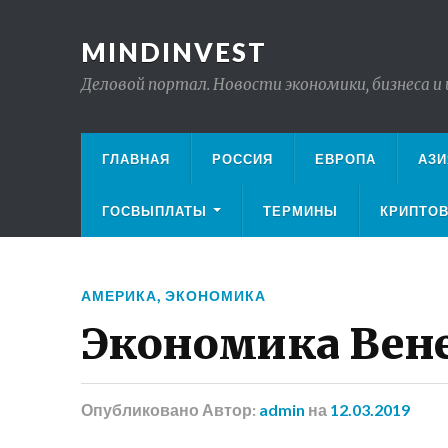
MINDINVEST
Деловой портал. Новости экономики, бизнеса и
ГЛАВНАЯ
РОССИЯ
ЕВРОПА
АЗИ
ГОСВЫПЛАТЫ
ТЕРМИНЫ
КРИПТО
АМЕРИКА
,
ЭКОНОМИКА
Экономика Вен
Опубликовано
Автор:
admin
на
12.03.2019