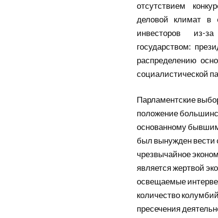
отсутствием конкур
деловой климат в 
инвесторов из-за
государством: през
распределению осно
социалистической па
Парламентские выбор
положение большинст
основанному бывшим
был вынужден вести 
чрезвычайное эконом
является жертвой эко
освещаемые интерве
количество колумбий
пресечения деятельн