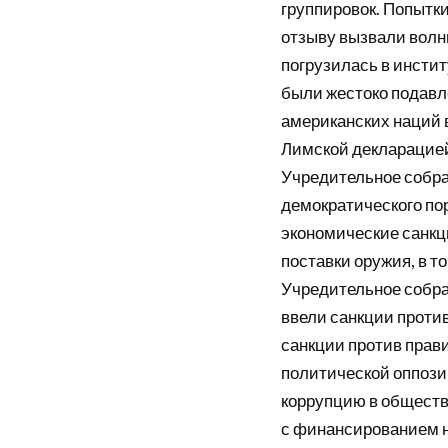
группировок. Попытк
отзыву вызвали волн
погрузилась в инстит
были жестоко подавле
американских наций 
Лимской декларацией
Учредительное собра
демократического пор
экономические санкц
поставки оружия, в т
Учредительное собра
ввели санкции проти
санкции против прав
политической оппози
коррупцию в обществ
с финансированием н