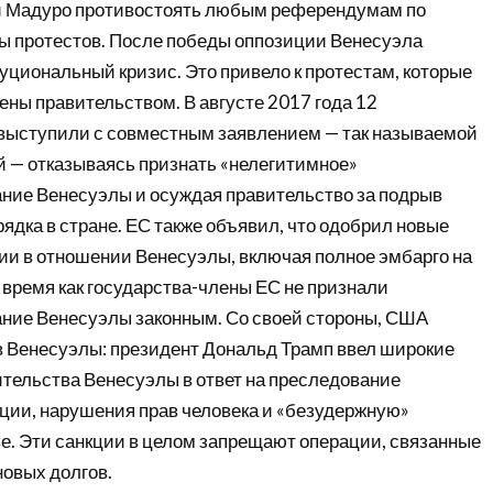
и Мадуро противостоять любым референдумам по
ы протестов. После победы оппозиции Венесуэла
уциональный кризис. Это привело к протестам, которые
ны правительством. В августе 2017 года 12
выступили с совместным заявлением — так называемой
 — отказываясь признать «нелегитимное»
ние Венесуэлы и осуждая правительство за подрыв
ядка в стране. ЕС также объявил, что одобрил новые
ии в отношении Венесуэлы, включая полное эмбарго на
о время как государства-члены ЕС не признали
ние Венесуэлы законным. Со своей стороны, США
в Венесуэлы: президент Дональд Трамп ввел широкие
ительства Венесуэлы в ответ на преследование
ции, нарушения прав человека и «безудержную»
е. Эти санкции в целом запрещают операции, связанные
овых долгов.