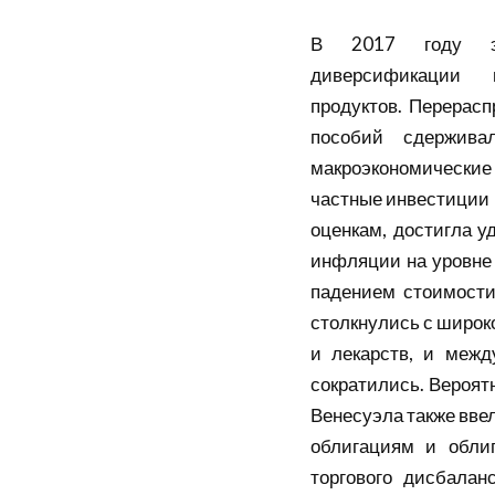
В 2017 году эко
диверсификации
продуктов. Перерас
пособий сдержива
макроэкономически
частные инвестиции 
оценкам, достигла 
инфляции на уровне 
падением стоимости
столкнулись с широк
и лекарств, и межд
сократились. Вероятн
Венесуэла также вве
облигациям и обли
торгового дисбалан