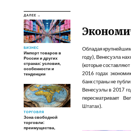
ДАЛЕЕ →
Экономи
БИЗНЕС
Обладая крупнейшими
Импорт товаров в
году), Венесуэла на
России и других
странах: условия,
(которые составляют 
особенности и
2016 годах экономи
тенденции
банк страны не публ
Венесуэлы в 2017 го
пересматривает Ве
Штатах).
ТОРГОВЛЯ
Зона свободной
торговли:
преимущества,