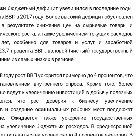
вки бюджетный дефицит увеличился в последние годы,
нта ВВП в 2017 году. Более высокий дефицит обусловлен
 в результате снижения цен на сырьевые товары и
ческого роста, а также увеличением текущих расходов
 лет, особенно для товаров и услуг и заработной
23,7 процента ВВП, валовой (чистый) государственный
дним из самых низких в регионе.
8 году рост ВВП ускорится примерно до 4 процентов, что
тановлением внутреннего спроса. Кроме того, более
ье ведут к увеличению инвестиций в добычу полезных
ается, что рост доверия к бизнесу, увеличение
в и создание официальных рабочих мест поддержат
ие. Ожидается также ускорение государственных
 на увеличение бюджетных расходов. В среднесрочной
ет оставаться на уровне около 4 процентов ежегодно. В