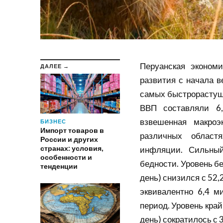
Перуанская эконом
ДАЛЕЕ →
развития с начала в
самых быстрорастущи
ВВП составляли 6,
взвешенная макроэ
БИЗНЕС
Импорт товаров в
различных област
России и других
странах: условия,
инфляции. Сильный
особенности и
бедности. Уровень б
тенденции
день) снизился с 52,2
эквивалентно 6,4 м
период. Уровень кра
день) сократилось с 3