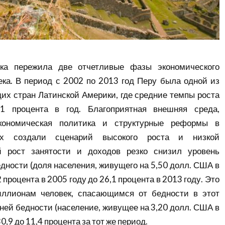
ика пережила две отчетливые фазы экономического
ека. В период с 2002 по 2013 год Перу была одной из
х стран Латинской Америки, где средние темпы роста
1 процента в год. Благоприятная внешняя среда,
кономическая политика и структурные реформы в
ях создали сценарий высокого роста и низкой
 рост занятости и доходов резко снизил уровень
едности (доля населения, живущего на 5,50 долл. США в
 процента в 2005 году до 26,1 процента в 2013 году. Это
иллионам человек, спасающимся от бедности в этот
йней бедности (население, живущее на 3,20 долл. США в
0,9 до 11,4 процента за тот же период.