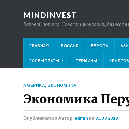
MINDINVEST
Деловой портал. Новости экономики, бизнеса и
ГЛАВНАЯ
РОССИЯ
ЕВРОПА
АЗИ
ГОСВЫПЛАТЫ
ТЕРМИНЫ
КРИПТО
АМЕРИКА
,
ЭКОНОМИКА
Экономика Пер
Опубликовано
Автор:
admin
на
30.03.2019