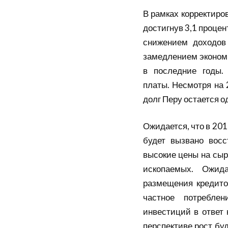
В рамках корректиро
достигнув 3,1 проце
снижением доходов
замедлением экономи
в последние годы.
платы. Несмотря на 
долг Перу остается о
Ожидается, что в 201
будет вызвано восс
высокие цены на сыр
ископаемых. Ожид
размещения кредито
частное потреблен
инвестиций в ответ
перспективе рост буд