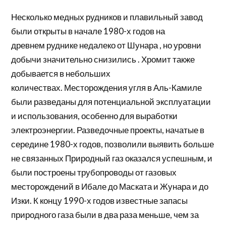
Несколько медных рудников и плавильный завод
были открыты в начале 1980-х годов на
древнем
руднике
недалеко от Шунара , но уровни
добычи значительно снизились . Хромит также
добывается в небольших
количествах. Месторождения угля в Аль-Камиле
были разведаны для потенциальной эксплуатации
и использования, особенно для выработки
электроэнергии. Разведочные проекты, начатые в
середине 1980-х годов, позволили выявить больше
не связанных
Природный газ
оказался успешным, и
были построены трубопроводы от газовых
месторождений в Ибале до
Маската
и Жунара и до
Изки. К концу 1990-х годов известные запасы
природного газа были в два раза меньше, чем за