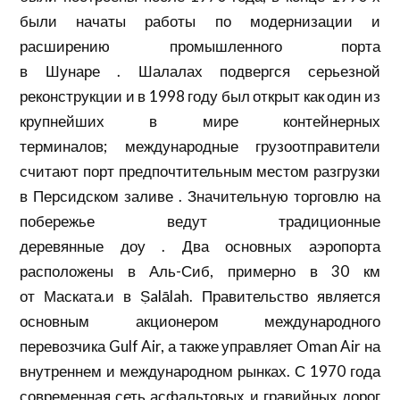
были начаты работы по модернизации и
расширению промышленного порта
в
Шунаре
. Шалалах подвергся серьезной
реконструкции и в 1998 году был открыт как один из
крупнейших в мире контейнерных
терминалов; международные грузоотправители
считают порт предпочтительным местом разгрузки
в
Персидском заливе
. Значительную торговлю на
побережье ведут традиционные
деревянные
доу
. Два основных аэропорта
расположены в Аль-Сиб, примерно в 30 км
от
Маската.
и в Ṣalālah. Правительство является
основным акционером международного
перевозчика Gulf Air, а также управляет Oman Air на
внутреннем и международном рынках. С 1970 года
современная сеть асфальтовых и
гравийных
дорог