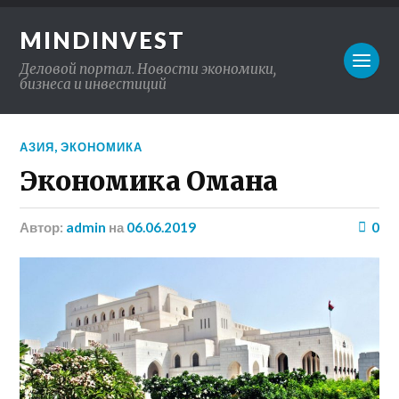
MINDINVEST
Деловой портал. Новости экономики,
бизнеса и инвестиций
АЗИЯ
,
ЭКОНОМИКА
Экономика Омана
Автор:
admin
на
06.06.2019
0