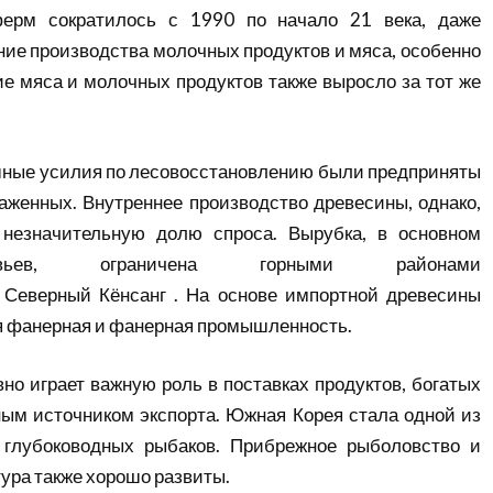
ферм сократилось с 1990 по начало 21 века, даже
ние производства молочных продуктов и мяса, особенно
ие
мяса и молочных продуктов также выросло за тот же
шные усилия по лесовосстановлению были предприняты
наженных. Внутреннее производство древесины, однако,
незначительную долю спроса. Вырубка, в основном
вьев, ограничена горными районами
и
Северный Кёнсанг
. На основе импортной древесины
я фанерная и фанерная промышленность.
но играет важную роль в поставках продуктов, богатых
ным источником экспорта. Южная Корея стала одной из
глубоководных рыбаков. Прибрежное рыболовство и
ура также хорошо развиты.