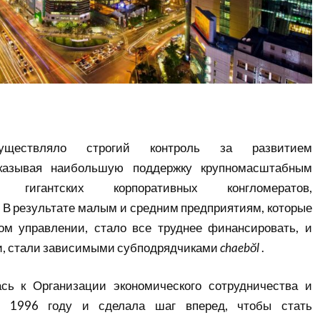
существляло строгий контроль за развитием
казывая наибольшую поддержку крупномасштабным
 гигантских корпоративных конгломератов,
. В результате малым и средним предприятиям, которые
ом управлении, стало все труднее финансировать, и
ути, стали зависимыми субподрядчиками
chaebŏl
.
ась к
Организации экономического сотрудничества и
1996 году и сделала шаг вперед, чтобы стать