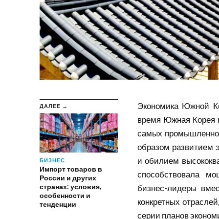
Экономика Южной Ко
ДАЛЕЕ →
время Южная Корея п
самых
промышленно
образом развитием 
и обилием высококв
БИЗНЕС
Импорт товаров в
способствовала мо
России и других
странах: условия,
бизнес-лидеры вмес
особенности и
конкретных отраслей,
тенденции
серии планов эконом