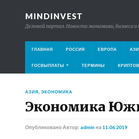
MINDINVEST
Деловой портал. Новости экономики, бизнеса и
ГЛАВНАЯ
РОССИЯ
ЕВРОПА
АЗИ
ГОСВЫПЛАТЫ
ТЕРМИНЫ
КРИПТО
АЗИЯ
,
ЭКОНОМИКА
Экономика Южн
Опубликовано
Автор:
admin
на
11.06.2019