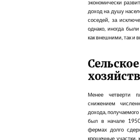
экономически развит
доход
на душу насел
соседей, за исклю
однако, иногда был
как внешними, так и
Сельское
хозяйств
Менее четверти 
снижением
числен
дохода, получаемого 
был в начале 1950
фермах долго сдерж
крошечные участки,