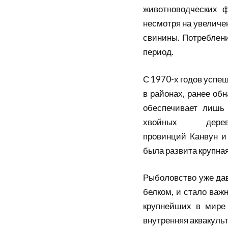
животноводческих 
несмотря на увеличе
свинины.
Потреблен
период.
С 1970-х годов успе
в районах, ранее об
обеспечивает лишь 
хвойных дере
провинций
Канвун
была развита крупна
Рыболовство уже дав
белком, и стало важ
крупнейших в мире 
внутренняя аквакульт