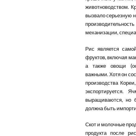
животноводством. Кр
вызвало серьезную н
производительность
механизации, специ
Рис является самой
фруктов, включая ма
а также овощи (о
важными. Хотя он
со
производства
Кореи
экспортируется. Я
выращиваются, но б
должна быть импорти
Скот и молочные про
продукта после
ри