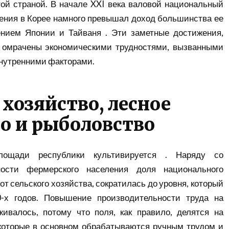
ой страной. В начале XXI века
валовой национальный
ения в Корее намного превышал доход большинства ее
чением Японии и
Тайваня
. Эти заметные достижения,
и омрачены экономическими трудностями, вызванными
 внутренними факторами.
 хозяйство, лесное
о и рыболовство
площади республики
культивируется
. Наряду со
ности
фермерского населения доля национального
от сельского хозяйства, сократилась до уровня, который
-х годов. Повышение производительности труда на
ивалось, потому что поля, как правило, делятся на
 которые в основном обрабатываются ручным трудом и