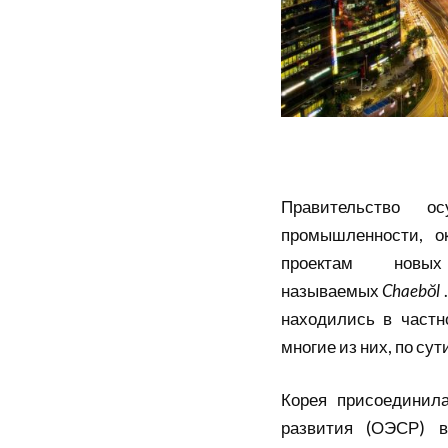
Правительство о
промышленности, о
проектам новых
называемых
Chaebŏl
находились в частн
многие из них, по с
Корея присоединил
развития
(ОЭСР) в 