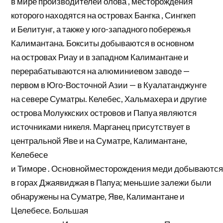
в мире производителей
олова
, месторождения
которого находятся на островах
Бангка
, Сингкеп
и
Белитунг,
а также у юго-западного побережья
Калимантана. Бокситы добываются в основном
на
островах Риау
и в западном Калимантане и
перерабатываются на алюминиевом заводе —
первом в Юго-Восточной Азии — в Куалатанджунге
на севере Суматры. Келебес,
Хальмахера
и другие
острова
Молуккских островов
и Папуа являются
источниками никеля. Марганец присутствует в
центральной Яве и на Суматре, Калимантане,
Келебесе
и
Тиморе
. Основной
месторождения меди добываютс
в горах
Джаявиджая
в Папуа; меньшие залежи были
обнаружены на Суматре, Яве, Калимантане и
Целебесе. Большая