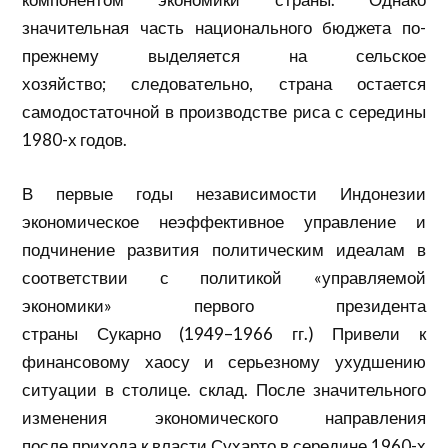
значительная часть национального бюджета по-
прежнему
выделяется
на сельское
хозяйство; следовательно, страна остается
самодостаточной в производстве риса с середины
1980-х годов.
В первые годы независимости Индонезии
экономическое неэффективное управление и
подчинение развития политическим идеалам в
соответствии с политикой «управляемой
экономики» первого президента
страны
Сукарно
(1949–1966 гг.) Привели к
финансовому
хаосу
и серьезному ухудшению
ситуации в столице. склад. После значительного
изменения экономического направления
после прихода к власти
Сухарто
в середине 1960-х