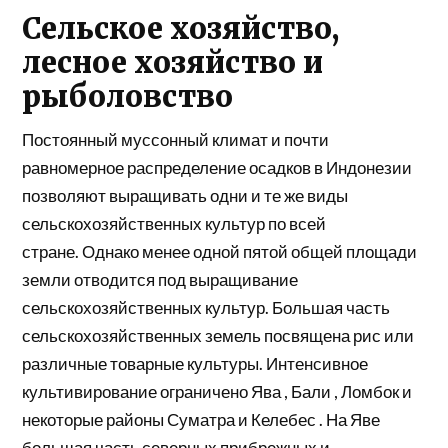
Сельское хозяйство,
лесное хозяйство и
рыболовство
Постоянный
муссонный
климат и почти
равномерное распределение осадков в Индонезии
позволяют выращивать одни и те же виды
сельскохозяйственных культур по всей
стране. Однако менее одной пятой общей площади
земли отводится под выращивание
сельскохозяйственных культур. Большая часть
сельскохозяйственных земель посвящена
рис
или
различные товарные культуры. Интенсивное
культивирование ограничено
Ява
,
Бали
,
Ломбок
и
некоторые районы
Суматра
и
Келебес
. На Яве
большая часть северных прибрежных и