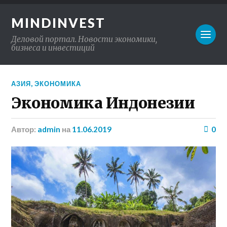
MINDINVEST
Деловой портал. Новости экономики,
бизнеса и инвестиций
АЗИЯ
,
ЭКОНОМИКА
Экономика Индонезии
Автор:
admin
на
11.06.2019
0