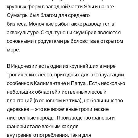
крупных ферм в западной части Явы и на юге
Суматры был благом для среднего
бизнеса. Молочные рыбы также разводятся в
аквакультуре. Скад, тунец и скумбрия являются
основными продуктами рыболовства в открытом
море.
В Индонезии есть одни из крупнейших в мире
тропических лесов, пригодных для эксплуатации,
особенно в
Калимантане
и
Папуа
. Есть несколько
небольших областей
лиственных лесов
и
плантаций (в основном из тика), но большинство
деревьев — это вечнозеленые тропические
лиственные породы. Производство фанеры и
фанеры стало важным как для
внутреннего
потребления, так
и для