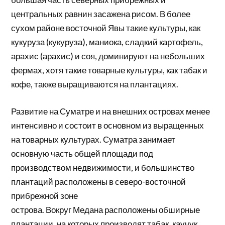
центральных равнин засажена рисом. В более
сухом районе восточной Явы такие культуры, как
кукуруза (кукуруза), маниока, сладкий картофель,
арахис (арахис) и соя, доминируют на небольших
фермах, хотя такие товарные культуры, как табак и
кофе, также выращиваются на плантациях.
Развитие на Суматре и на внешних островах менее
интенсивно и состоит в основном из выращенных
на товарных культурах. Суматра занимает
основную часть общей площади под
производством недвижимости, и большинство
плантаций расположены в северо-восточной
прибрежной зоне
острова. Вокруг
Медана
расположены обширные
плантации, на которых производят табак, каучук,