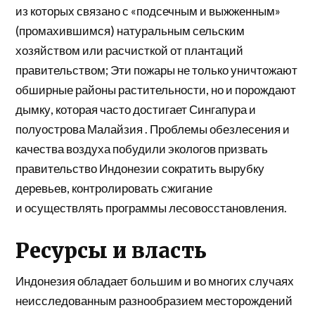
из которых связано с «подсечным и выжженным»
(промахившимся) натуральным сельским
хозяйством или расчисткой от плантаций
правительством; Эти пожары не только уничтожают
обширные районы растительности, но и порождают
дымку, которая часто достигает
Сингапура
и
полуострова
Малайзия
. Проблемы обезлесения и
качества воздуха побудили экологов призвать
правительство Индонезии сократить вырубку
деревьев, контролировать сжигание
и
осуществлять
программы лесовосстановления.
Ресурсы и власть
Индонезия обладает большим и во многих случаях
неисследованным разнообразием месторождений