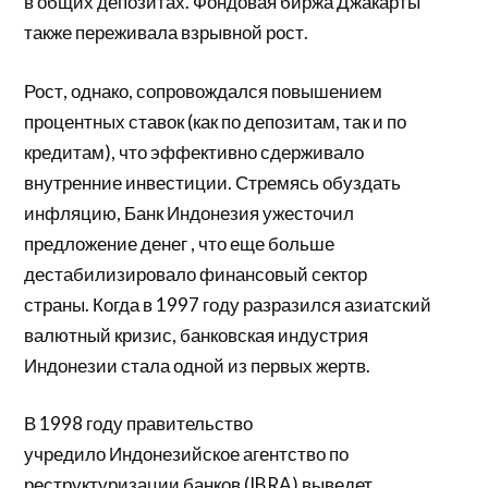
в общих депозитах. Фондовая биржа Джакарты
также переживала взрывной рост.
Рост, однако, сопровождался повышением
процентных ставок (как по депозитам, так и по
кредитам), что эффективно сдерживало
внутренние инвестиции. Стремясь обуздать
инфляцию, Банк Индонезия ужесточил
предложение
денег
, что еще больше
дестабилизировало финансовый сектор
страны. Когда в 1997 году разразился азиатский
валютный кризис, банковская индустрия
Индонезии стала одной из первых жертв.
В 1998 году правительство
учредило
Индонезийское агентство по
реструктуризации банков (IBRA) выведет