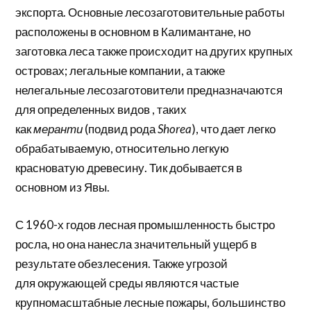
экспорта. Основные лесозаготовительные работы
расположены в основном в Калимантане, но
заготовка леса также происходит на других крупных
островах;
легальные
компании, а также
нелегальные лесозаготовители предназначаются
для определенных
видов
, таких
как
меранти
(подвид рода
Shorea
), что дает легко
обрабатываемую, относительно легкую
красноватую древесину. Тик добывается в
основном из Явы.
С 1960-х годов лесная
промышленность
быстро
росла, но она нанесла значительный ущерб в
результате обезлесения. Также угрозой
для
окружающей среды
являются частые
крупномасштабные лесные пожары, большинство