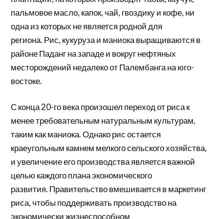
пальмовое масло, капок, чай, гвоздику и кофе, ни
одна из которых не является родной для
региона. Рис, кукуруза и маниока выращиваются в
районе
Паданг
на западе и вокруг нефтяных
месторождений недалеко от
Палембанга
на юго-
востоке.
С конца 20-го века произошел переход от риса к
менее требовательным натуральным культурам,
таким как маниока. Однако рис остается
краеугольным камнем мелкого сельского хозяйства,
и увеличение его производства является важной
целью каждого плана экономического
развития. Правительство вмешивается в маркетинг
риса, чтобы поддерживать производство на
экономически жизнеспособном