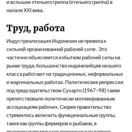
и вспышки
птичьего гриппа
(птичьего гриппа) в
начале XXI века.
Труд, работа
Индустриализация Индонезии не привела к
сильной
организованной рабочей силе
. Это
частично объясняется избытком рабочей силы на
рынке труда; большинство индонезийцев низшего
класса работают на традиционных, неформальных
и маргинальных работах. Политические репрессии
под председательством Сухарто (1967–98) также
препятствовали политически мотивированным
ассоциациям рабочих. Скорее правительство
стремилось включить функциональные группы,
такие как группы фермеров и рыбаков, в
квазигосударственную
политическую партию
.