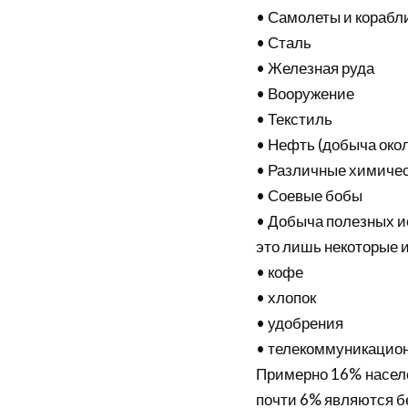
• Самолеты и корабл
• Сталь
• Железная руда
• Вооружение
• Текстиль
• Нефть (добыча окол
• Различные химиче
• Соевые бобы
• Добыча полезных ис
это лишь некоторые 
• кофе
• хлопок
• удобрения
• телекоммуникацио
Примерно 16% населе
почти 6% являются б