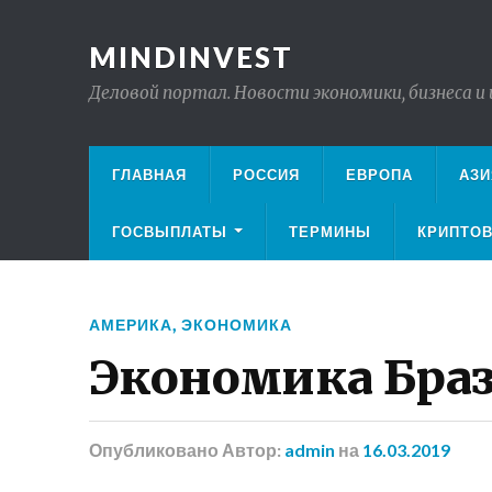
MINDINVEST
Деловой портал. Новости экономики, бизнеса и
ГЛАВНАЯ
РОССИЯ
ЕВРОПА
АЗИ
ГОСВЫПЛАТЫ
ТЕРМИНЫ
КРИПТО
АМЕРИКА
,
ЭКОНОМИКА
Экономика Бра
Опубликовано
Автор:
admin
на
16.03.2019