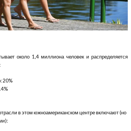
тывает около 1,4 миллиона человек и распределяется
:
о: 20%
14%
трасли в этом южноамериканском центре включают (но
ми):